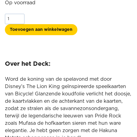
Op voorraad
Disney
Lion
King
Toevoegen aan winkelwagen
inspired
playing
cards
by
Bicycle®
Over het Deck:
aantal
Word de koning van de spelavond met door
Disney’s The Lion King geïnspireerde speelkaarten
van Bicycle! Glanzende koudfolie verlicht het doosje,
de kaartvlakken en de achterkant van de kaarten,
zodat ze stralen als de savannezonsondergang,
terwijl de legendarische leeuwen van Pride Rock
zoals Mufasa de hofkaarten sieren met hun ware
elegantie. Je hebt geen zorgen met de Hakuna