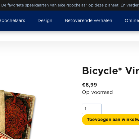
De favoriete speelkaarten van elke goochelaar op deze planeet. Én verder
Goochelaars
Design
Betoverende verhalen
Onlin
Bicycle® Vi
€
8,99
Op voorraad
Bicycle®
Vintage
aantal
Toevoegen aan winkel