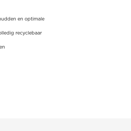
chudden en optimale
olledig recyclebaar
den