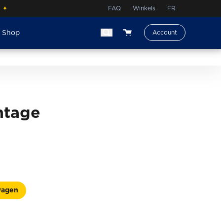
.
✦
FAQ
Winkels
FR
e Shop
Account
View your shopping cart
ntage
wagen