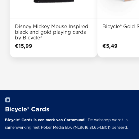
Disney Mickey Mouse Inspired
Bicycle® Gold 
black and gold playing cards
by Bicycle®
€
15,99
€
5,49
Bicycle® Cards
Bicycle® Cards is een merk van Cartamundi.
De webshop wordt in
samenwerking met Poker Media B.V. (NL8616.81.654.B01) beheerd.