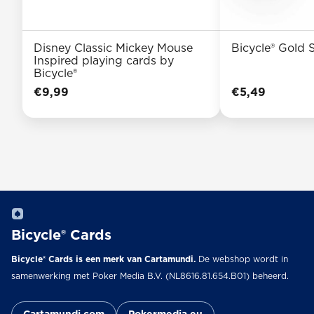
Disney Classic Mickey Mouse
Bicycle® Gold 
Inspired playing cards by
Bicycle®
€
9,99
€
5,49
Bicycle® Cards
Bicycle® Cards is een merk van Cartamundi.
De webshop wordt in
samenwerking met Poker Media B.V. (NL8616.81.654.B01) beheerd.