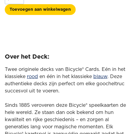
Standard
–
Toevoegen aan winkelwagen
Rood
&
Blauw
Duo
Pack
aantal
Over het Deck:
Twee originele decks van Bicycle® Cards. Eén in het
klassieke
rood
en één in het klassieke
blauw
. Deze
authentieke decks zijn perfect om elke goocheltruc
succesvol uit te voeren.
Sinds 1885 veroveren deze Bicycle® speelkaarten de
hele wereld. Ze staan ​​dan ook bekend om hun
kwaliteit en rijke geschiedenis – en zorgen al
generaties lang voor magische momenten. Elk
Bicycle® kaartspel is zorgvuldig gemaakt zodat het