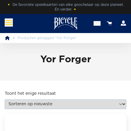
Skip
✦
De favoriete speelkaarten van elke goochelaar op deze planeet.
Én verder.
✦
to
content
A
View your 
benl.bicyclecards.com
Beleef de magie van Bicycle® Cards.
Producten getagged “Yor Forger”
Yor Forger
Toont het enige resultaat