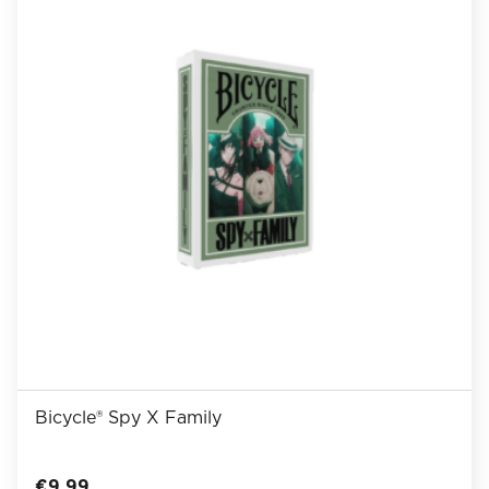
Bicycle® Spy X Family
€
9,99