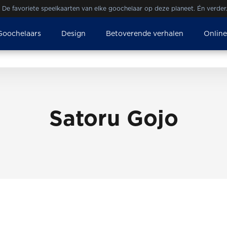
De favoriete speelkaarten van elke goochelaar op deze planeet. Én verder
Goochelaars
Design
Betoverende verhalen
Onlin
Satoru Gojo