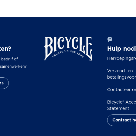
en?
Hulp nod
Herroepingsr
, bedrijf of
s samenwerken?
Verzend- en
betalingsvoo
ns
Contacteer o
Bicycle® Acces
Statement
Contract 