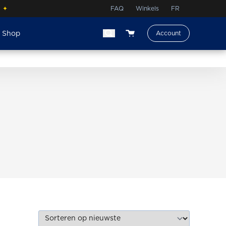
.
✦
FAQ
Winkels
FR
e Shop
Account
View your shopping cart