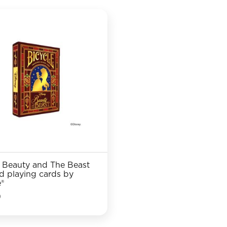
 Beauty and The Beast
ed playing cards by
e®
9