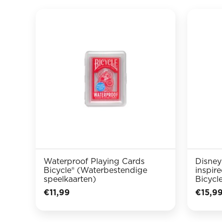
Waterproof Playing Cards
Disney
Bicycle® (Waterbestendige
inspir
speelkaarten)
Bicycl
€
11,99
€
15,9