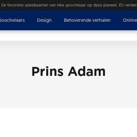
De favoriete speelkaarten van elke goochelaar op deze planeet. Én verder
Goochelaars
Design
Betoverende verhalen
Onlin
Prins Adam