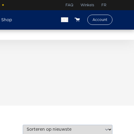
.
✦
FAQ
Winkels
FR
e Shop
Account
View your shopping cart