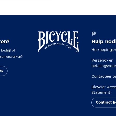
en?
Hulp nod
Herroepingsr
, bedrijf of
s samenwerken?
Verzend- en
betalingsvoo
ns
Contacteer o
Bicycle® Acces
Statement
Contract 