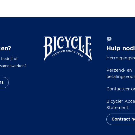
en?
Hulp nod
Herroepingsr
, bedrijf of
s samenwerken?
Verzend- en
betalingsvoo
ns
Contacteer o
Bicycle® Acces
Statement
Contract 