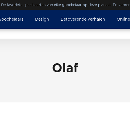
De favoriete speelkaarten van elke goochelaar op deze planeet. Én verder
Goochelaars
Design
Betoverende verhalen
Onlin
Olaf