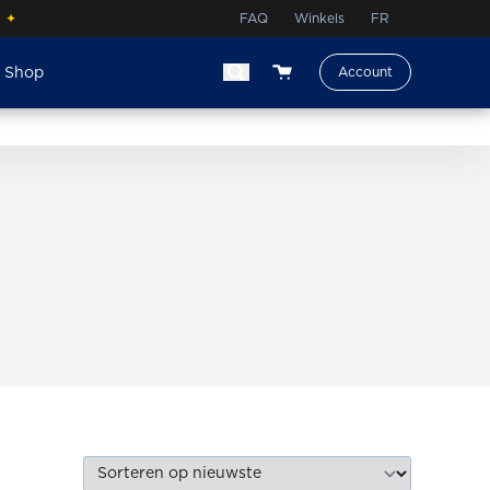
.
✦
FAQ
Winkels
FR
e Shop
Account
View your shopping cart