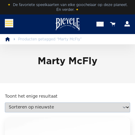
Skip
✦
De favoriete speelkaarten van elke goochelaar op deze planeet.
Én verder.
✦
to
content
A
View your 
benl.bicyclecards.com
Beleef de magie van Bicycle® Cards.
Producten getagged “Marty McFly”
Marty McFly
Toont het enige resultaat