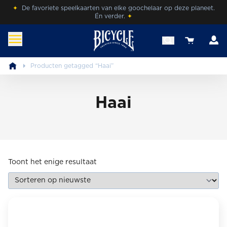
Skip
✦
De favoriete speelkaarten van elke goochelaar op deze planeet.
Én verder.
✦
to
content
A
View your 
benl.bicyclecards.com
Beleef de magie van Bicycle® Cards.
Producten getagged “Haai”
Haai
Toont het enige resultaat