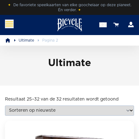
Skip
✦
De favoriete speelkaarten van elke goochelaar op deze planeet.
Én verder.
✦
to
content
A
View your 
benl.bicyclecards.com
Beleef de magie van Bicycle® Cards.
Ultimate
Pagina 2
Ultimate
Gesortee
Resultaat 25–32 van de 32 resultaten wordt getoond
op
nieuwste